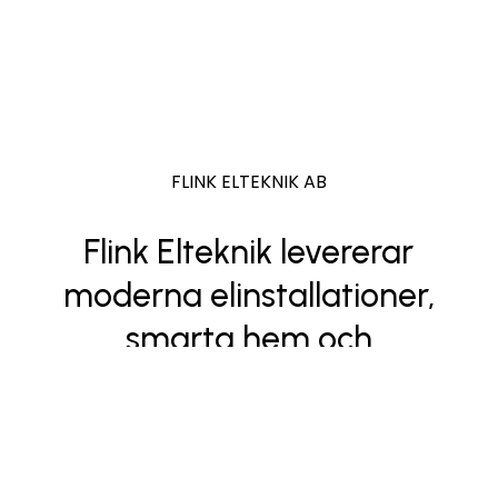
FLINK ELTEKNIK AB
Flink Elteknik levererar
moderna elinstallationer,
smarta hem och
energilösningar med fokus
på kvalitet, säkerhet och
framtidens teknik – för